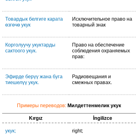
Товардык белгиге карата
Исключительное право на
өзгөчө укук
товарный знак
Корголуучу укуктарды
Право на обеспечение
сактоого укук.
соблюдения охраняемых
прав:
Эфирде берүү жана буга
Радиовещания и
тиешелүү укук.
смежных правах.
Примеры переводов:
Милдеттенмелик укук
Kırgız
İngilizce
укук;
right;