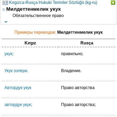
Kırgızca-Rusça Hukuki Terimler Sözlüğü (kg-ru)
Милдеттенмелик укук
Обязательственное право
Примеры переводов:
Милдеттенмелик укук
Kırgız
Rusça
укук;
правильно;
Укук ээлери.
Владение.
Автордук укук
Право авторства
автордук укук;
Право авторства;