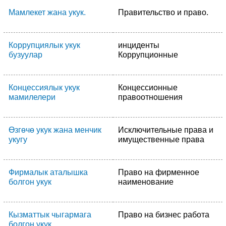
Мамлекет жана укук.
Правительство и право.
Коррупциялык укук
инциденты
бузуулар
Коррупционные
Концессиялык укук
Концессионные
мамилелери
правоотношения
Өзгөчө укук жана менчик
Исключительные права и
укугу
имущественные права
Фирмалык аталышка
Право на фирменное
болгон укук
наименование
Кызматтык чыгармага
Право на бизнес работа
болгон укук