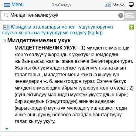
Menü
KG-XX
Эл-Сөздүк
Юридика аталгылары менен түшүнүктөрүнүн
орусча-кыргызча түшүндүрмө сөздүгү (kg-kg)
Милдеттенмелик укук
МИЛДЕТТЕНМЕЛИК УКУК
– 1) милдеттенмелерди
жөнгө салуучу жарандык-укуктук ченемдердин
жыйындысы; жалпы жана өзгөчө бөлүктөрдөн турат.
Жалпы бөлүк милдеттенме түшүнүгүн жана анын
тараптарын, милдеттенмени камсыз кылуунун
ченемдерин ж. б. аныктоодон турат. Өзгөчө бөлүк
милдеттенмелердин айрым түрлөрүн жөнгө салат; 2)
(субъективдүү мааниде) мүлктүк укуктардын бири;
бир адамдын (кредитордун) экинчи адамдан
(карызкордон) мүлктүк мүнөздөгү иш-аракеттерди
ишке ашырууну, болбосо алардан баштартууну
талап кылуу укугу.