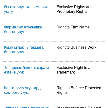
Өзгөчө укук жана менчик
Exclusive Rights and
укугу
Proprietary Rights
Фирмалык аталышка
Right to Firm Name
болгон укук
Кызматтык чыгармага
Right to Business Work
болгон укук
Товардык белгиге карата
Exclusive Right to a
өзгөчө укук
Trademark
Корголуучу укуктарды
Right to Enforce Protected
сактоого укук.
Rights: