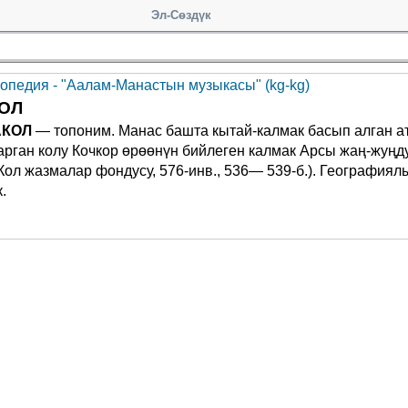
Эл-Сөздүк
опедия - "Аалам-Манастын музыкасы" (kg-kg)
ОЛ
АКОЛ
— топоним. Манас башта кытай-калмак басып алган а
рган колу Кочкор өрөөнүн бийлеген калмак Арсы жаң-жуң
Кол жазмалар фондусу, 576-инв., 536— 539-б.). География
.