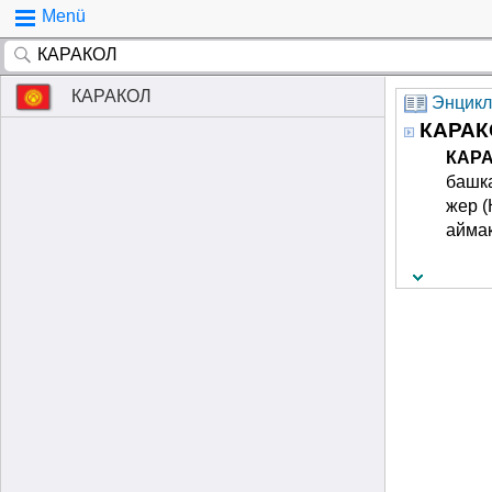
Menü
Можете поискать примеры использование слово Эл-Создук:
КАРАКОЛ
КАРАКОЛ
Энцикл
КАРАК
КАР
башка
жер (
аймак