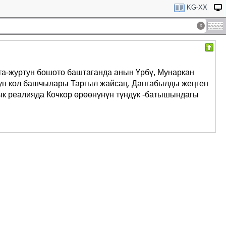
KG-XX
та-журтун бошото баштаганда анын Үрбү, Мунаркан
дун кол башчылары Таргыл жайсаң, Дангабылды жеңген
лык реалияда Кочкор өрөөнүнүн түндүк -батышындагы