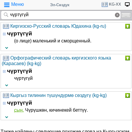
Меню
KG-XX
Эл-Сөздүк
Киргизско-Русский словарь Юдахина (kg-ru)
чүртүгүй
(о лице) маленький и сморщенный.
Орфографический словарь киргизского языка
(Карасаев) (kg-kg)
чүртүгүй
чүртүгүй
Кыргыз тилинин түшүндүрмө сөздүгү (kg-kg)
чүртүгүй
сын.
Чүрүшкөн, кичинекей беттүү.
Также найдены следующие похожие слова на Кыргызском