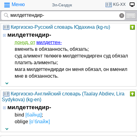
Меню
KG-XX
Эл-Сөздүк
Киргизско-Русский словарь Юдахина (kg-ru)
милдеттендир-
понуд. от
милдеттен-
вменить в обязанность, обязать;
суд алимент төлөөгө милдеттендирген суд обязал
платить алименты;
мага милдеттендирди он меня обязал, он вменил
мне в обязанность.
Киргизско-Английский словарь (Taalay Abdiev, Lira
Sydykova) (kg-en)
милдеттендир-
bind
[байнд]
;
oblige
[о’блайж]