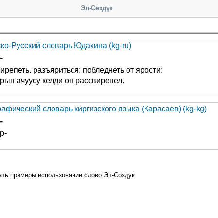
Эл-Сөздүк
ско-Русский словарь Юдахина (kg-ru)
-
ирепеть, разъяриться; побледнеть от ярости;
рып ачуусу келди он рассвирепел.
афический словарь киргизского языка (Карасаев) (kg-kg)
-
р-
ать примеры использование слово Эл-Создук: