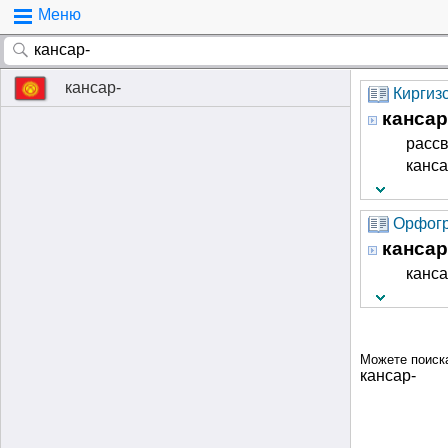
Меню
кансар-
Киргиз
кансар
рассв
канса
Орфогр
кансар
канса
Можете поиск
кансар-