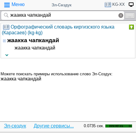
Меню
KG-XX
Эл-Сөздүк
Орфографический словарь киргизского языка
(Карасаев) (kg-kg)
жаакка чапкандай
жаакка чапкандай
Можете поискать примеры использование слово Эл-Создук:
жаакка чапкандай
Эл-сөздүк
Другие сервисы...
0.0735 сек.