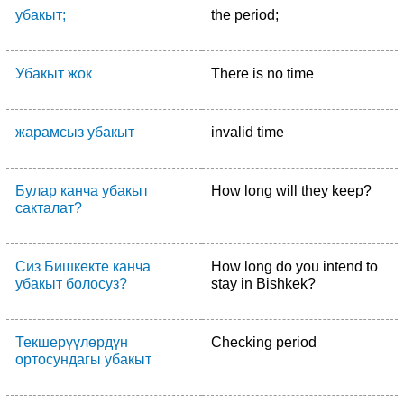
убакыт;
the period;
Убакыт жок
There is no time
жарамсыз убакыт
invalid time
Булар канча убакыт
How long will they keep?
сакталат?
Сиз Бишкекте канча
How long do you intend to
убакыт болосуз?
stay in Bishkek?
Текшерүүлөрдүн
Checking period
ортосундагы убакыт