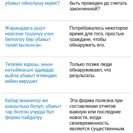
убакыт ойнолушу керек?
быть проведен до считать
законченной?
Жарандарга ушул
Потребовалось некоторое
нерсени түшүнүү үчүн
время для того, простые
белгилүү бир убакыт
граждане, чтобы
талап кылынган.
обнаружить его.
Тилекке каршы, анын
Только позже люди
натыйжасын адамдар
обнаруживают, что
кыйла убакыт өткөндөн
результаты.
кийин көрүшөт.
Кабар маанилүү же
Эта форма полезна при
шашылыш болуп, убакыт
составлении отчетов
тар болгон учурда бул
важную или последние
форма пайдалуу.
новости, когда
своевременность
является существенным.