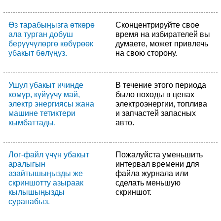
Өз тарабыңызга өткөрө
Сконцентрируйте свое
ала турган добуш
время на избирателей вы
берүүчүлөргө көбүрөөк
думаете, может привлечь
убакыт бөлүңүз.
на свою сторону.
Ушул убакыт ичинде
В течение этого периода
көмүр, күйүүчү май,
было походы в ценах
электр энергиясы жана
электроэнергии, топлива
машине тетиктери
и запчастей запасных
кымбаттады.
авто.
Лог-файл үчүн убакыт
Пожалуйста уменьшить
аралыгын
интервал времени для
азайтышыңызды же
файла журнала или
скриншотту азыраак
сделать меньшую
кылышыңызды
скриншот.
суранабыз.