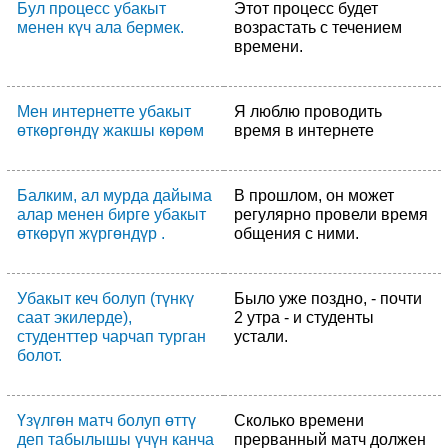
Бул процесс убакыт
Этот процесс будет
менен күч ала бермек.
возрастать с течением
времени.
Мен интернетте убакыт
Я люблю проводить
өткөргөндү жакшы көрөм
время в интернете
Балким, ал мурда дайыма
В прошлом, он может
алар менен бирге убакыт
регулярно провели время
өткөрүп жүргөндүр .
общения с ними.
Убакыт кеч болуп (түнкү
Было уже поздно, - почти
саат экилерде),
2 утра - и студенты
студенттер чарчап турган
устали.
болот.
Үзүлгөн матч болуп өттү
Сколько времени
деп табылышы үчүн канча
прерванный матч должен