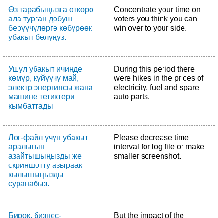
Өз тарабыңызга өткөрө
Concentrate your time on
ала турган добуш
voters you think you can
берүүчүлөргө көбүрөөк
win over to your side.
убакыт бөлүңүз.
Ушул убакыт ичинде
During this period there
көмүр, күйүүчү май,
were hikes in the prices of
электр энергиясы жана
electricity, fuel and spare
машине тетиктери
auto parts.
кымбаттады.
Лог-файл үчүн убакыт
Please decrease time
аралыгын
interval for log file or make
азайтышыңызды же
smaller screenshot.
скриншотту азыраак
кылышыңызды
суранабыз.
Бирок, бизнес-
But the impact of the