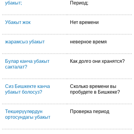
убакыт;
Период;
Убакыт жок
Нет времени
жарамсыз убакыт
неверное время
Булар канча убакыт
Как долго они хранятся?
сакталат?
Сиз Бишкекте канча
Сколько времени вы
убакыт болосуз?
пробудете в Бишкеке?
Текшерүүлөрдүн
Проверка период
ортосундагы убакыт