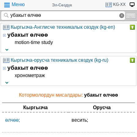
Меню
KG-XX
Эл-Сөздүк
Кыргызча-Англисче техникалык сөздүк (kg-en)
убакыт өлчөө
motion-time study
Кыргызча-орусча техникалык сөздүк (kg-ru)
убакыт өлчөө
хронометраж
Котормолордун мисалдары:
убакыт өлчөө
Кыргызча
Орусча
өлчөө;
весить;