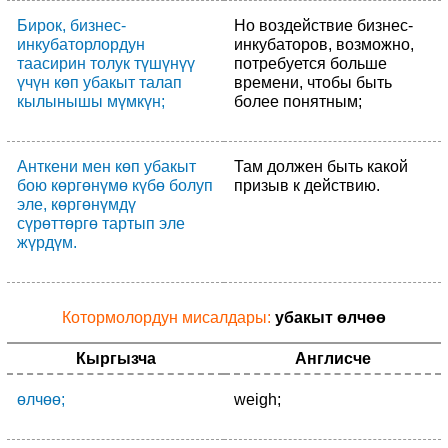
Бирок, бизнес-
Но воздействие бизнес-
инкубаторлордун
инкубаторов, возможно,
таасирин толук түшүнүү
потребуется больше
үчүн көп убакыт талап
времени, чтобы быть
кылынышы мүмкүн;
более понятным;
Анткени мен көп убакыт
Там должен быть какой
бою көргөнүмө күбө болуп
призыв к действию.
эле, көргөнүмдү
сүрөттөргө тартып эле
жүрдүм.
Котормолордун мисалдары:
убакыт өлчөө
Кыргызча
Англисче
өлчөө;
weigh;