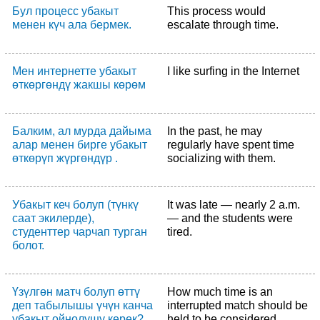
Бул процесс убакыт
This process would
менен күч ала бермек.
escalate through time.
Мен интернетте убакыт
I like surfing in the Internet
өткөргөндү жакшы көрөм
Балким, ал мурда дайыма
In the past, he may
алар менен бирге убакыт
regularly have spent time
өткөрүп жүргөндүр .
socializing with them.
Убакыт кеч болуп (түнкү
It was late — nearly 2 a.m.
саат экилерде),
— and the students were
студенттер чарчап турган
tired.
болот.
Үзүлгөн матч болуп өттү
How much time is an
деп табылышы үчүн канча
interrupted match should be
убакыт ойнолушу керек?
held to be considered