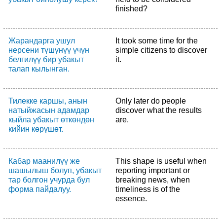
finished?
Жарандарга ушул
It took some time for the
нерсени түшүнүү үчүн
simple citizens to discover
белгилүү бир убакыт
it.
талап кылынган.
Тилекке каршы, анын
Only later do people
натыйжасын адамдар
discover what the results
кыйла убакыт өткөндөн
are.
кийин көрүшөт.
Кабар маанилүү же
This shape is useful when
шашылыш болуп, убакыт
reporting important or
тар болгон учурда бул
breaking news, when
форма пайдалуу.
timeliness is of the
essence.