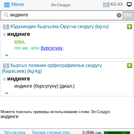
Меню
KG-XX
Эл-Сөздүк
Юдахиндин Кыргызча-Орусча сөздүгү (kg-ru)
индинге
южн.
то же, что
бүрсүгүнү
.
Кыргыз тилинин орфографиялык сөздүгү
(Карасаев) (kg-kg)
индинге
индинге (бүрсүгүнү) (диал.)
Можете поискать примеры использование слово Эл-Создук:
индинге
Эл-сөздүк
Бөлөк сервистер...
0.0586 сек.