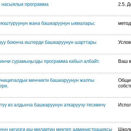
 - насыялык программа
2.5. 
уюштуруунун жана башкаруунун ыкмалары;
метод
уу боюнча иштерди башкаруунун шарттары
Услов
кинчи сурамыңызды программа кабыл албайт.
Ваш в
униципалдык менчикти башкаруунун жалпы
Общи
ери.
собст
түү өз алдынча башкаруунун аткаруучу-тескөөчү
Испол
нун негизги иш-милдетин мектеп администрациясы
Школь