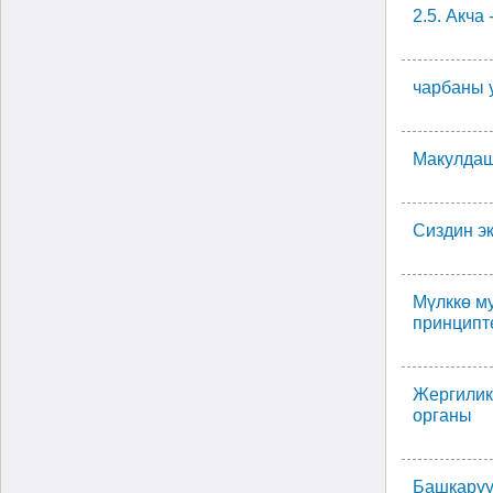
2.5. Акча
чарбаны 
Макулдаш
Сиздин э
Мүлккө м
принципт
Жергилик
органы
Башкаруу