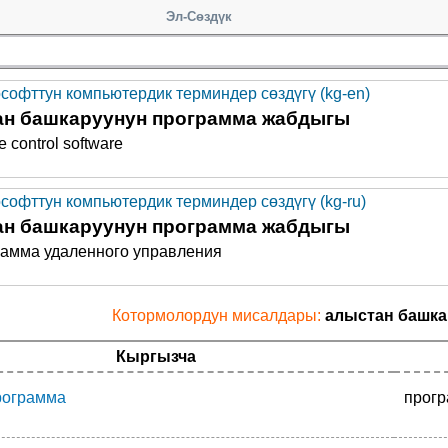
Эл-Сөздүк
софттун компьютердик терминдер сөздүгү (kg-en)
ан башкаруунун программа жабдыгы
e control software
софттун компьютердик терминдер сөздүгү (kg-ru)
ан башкаруунун программа жабдыгы
рамма удаленного управления
Котормолордун мисалдары:
алыстан башк
Кыргызча
программа
прогр