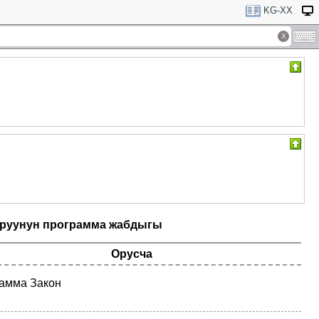
KG-XX
аруунун программа жабдыгы
Орусча
амма Закон