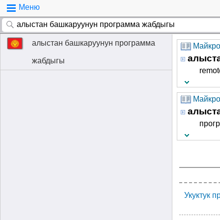
Меню
алыстан башкаруунун программа
Майкро
алыст
жабдыгы
remot
Майкро
алыст
прог
Укуктук 