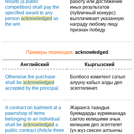
results (a public
работу или достижение
competition) shall pay the
иных результатов
specified award to any
(публичный конкурс)
person
acknowledged
as
выплачивает указанную
the win
награду любому лицу
признан победу
Примеры переводов:
acknowledged
Английский
Кыргызский
Otherwise the purchase
Болбосо комитент сатып
shall be
acknowledged
алууну кабыл алды деп
accepted by the principal.
эсептелинет.
A contract on bailment at a
Жаранга таандык
pawnshop of items
буюмдарды күрөөканада
belonging to an individual
сактоо келишими ачык
shall be
acknowledged
a
келишим деп эсептелет
public contract (Article three
(үч жүз сексен алтынчы