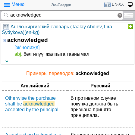
Меню
EN-XX
Эл-Сөздүк
Англо-киргизский словарь (Taalay Abdiev, Lira
Sydykova)(en-kg)
acknowledged
[эк‘нолижд]
abj.
белгилүү; жалпыга таанымал
Примеры переводов:
acknowledged
Английский
Русский
Otherwise the purchase
В противном случае
shall be
acknowledged
покупка должна быть
accepted by the principal.
признана принято
принципала.
A contract on bailment at a
Договор о ответственного