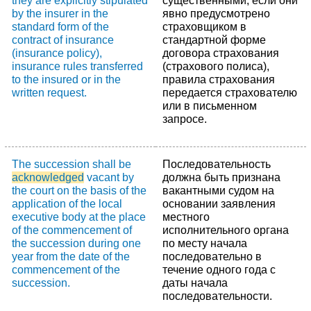
they are explicitly stipulated
существенными, если они
by the insurer in the
явно предусмотрено
standard form of the
страховщиком в
contract of insurance
стандартной форме
(insurance policy),
договора страхования
insurance rules transferred
(страхового полиса),
to the insured or in the
правила страхования
written request.
передается страхователю
или в письменном
запросе.
The succession shall be
Последовательность
acknowledged
vacant by
должна быть признана
the court on the basis of the
вакантными судом на
application of the local
основании заявления
executive body at the place
местного
of the commencement of
исполнительного органа
the succession during one
по месту начала
year from the date of the
последовательно в
commencement of the
течение одного года с
succession.
даты начала
последовательности.