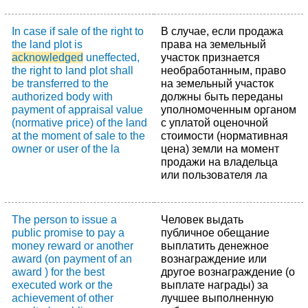
In case if sale of the right to
В случае, если продажа
the land plot is
права на земельный
acknowledged
uneffected,
участок признается
the right to land plot shall
необработанным, право
be transferred to the
на земельный участок
authorized body with
должны быть переданы
payment of appraisal value
уполномоченным органом
(normative price) of the land
с уплатой оценочной
at the moment of sale to the
стоимости (нормативная
owner or user of the la
цена) земли на момент
продажи на владельца
или пользователя ла
The person to issue a
Человек выдать
public promise to pay a
публичное обещание
money reward or another
выплатить денежное
award (on payment of an
вознаграждение или
award ) for the best
другое вознаграждение (о
executed work or the
выплате награды) за
achievement of other
лучшее выполненную