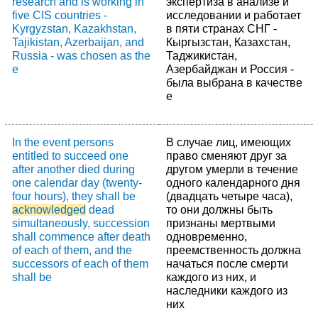
research and is working in
экспертиза в анализе и
five CIS countries -
исследовании и работает
Kyrgyzstan, Kazakhstan,
в пяти странах СНГ -
Tajikistan, Azerbaijan, and
Кыргызстан, Казахстан,
Russia - was chosen as the
Таджикистан,
e
Азербайджан и Россия -
была выбрана в качестве
е
In the event persons
В случае лиц, имеющих
entitled to succeed one
право сменяют друг за
after another died during
другом умерли в течение
one calendar day (twenty-
одного календарного дня
four hours), they shall be
(двадцать четыре часа),
acknowledged
dead
то они должны быть
simultaneously, succession
признаны мертвыми
shall commence after death
одновременно,
of each of them, and the
преемственность должна
successors of each of them
начаться после смерти
shall be
каждого из них, и
наследники каждого из
них