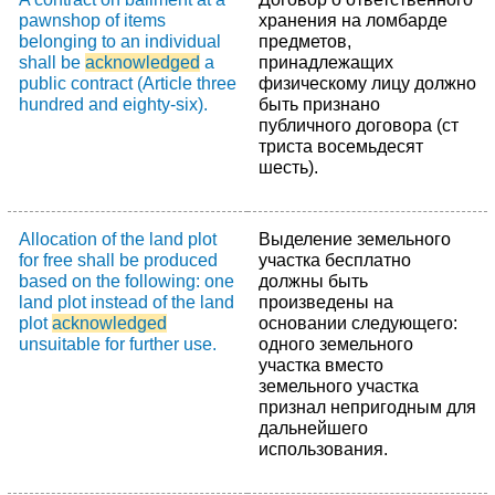
pawnshop of items
хранения на ломбарде
belonging to an individual
предметов,
shall be
acknowledged
a
принадлежащих
public contract (Article three
физическому лицу должно
hundred and eighty-six).
быть признано
публичного договора (ст
триста восемьдесят
шесть).
Allocation of the land plot
Выделение земельного
for free shall be produced
участка бесплатно
based on the following: one
должны быть
land plot instead of the land
произведены на
plot
acknowledged
основании следующего:
unsuitable for further use.
одного земельного
участка вместо
земельного участка
признал непригодным для
дальнейшего
использования.