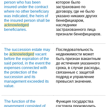
person who has been
которое было
insured under the contract
застраховано по
where no other beneficiary
договору, где не было
was indicated, the heirs of
указано никаких других
the insured person shall be
бенефициаром,
acknowledged
наследники
beneficiaries.
застрахованного лица
признали бенефициаров.
The succession estate may
Последовательность
be
acknowledged
vacant
недвижимости может
before the expiration of the
быть признан вакантным
said period, in the event the
до истечения указанного
expenses connected with
срока, в случае расходы,
the protection of the
связанные с защитой
succession and its
подряд и управление
management exceeded its
превысил значение.
value.
The function of the
Функция государства
government consisted of
состояла производить