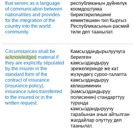
that serves as a language
республиканын дүйнөлүк
of communication between
коомдоштукка
nationalities and provides
бириктирилишине
for the integration of the
көмөктөшкөн тил Кыргыз
country into the world
Республикасынын расмий
community.
тили деп таанылат.
Circumstances shall be
Камсыздандырылуучуга
acknowledged
material if
берилген
they are explicitly stipulated
камсыздандыруу
by the insurer in the
эрежелеринде же кат
standard form of the
жүзүндөгү суроо-талапта
contract of insurance
камсыздандыруу
(insurance policy),
келишиминин
insurance rules transferred
(камсыздандыруу
to the insured or in the
полисинин) стандарттуу
written request.
түрүнда
камсыздандыруучу
тарабынан ачык айтылган
жагдайлар олуттуу деп
таанылат.