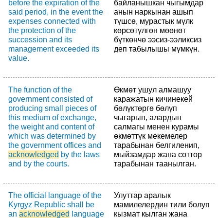
before the expiration of the
байланышкан чыгымдар
said period, in the event the
анын наркынан ашып
expenses connected with
түшсө, мурастык мүлк
the protection of the
көрсөтүлгөн мөөнөт
succession and its
бүткөнчө ээсиз-ээликсиз
management exceeded its
деп табылышы мүмкүн.
value.
The function of the
Өкмөт ушул алмашуу
government consisted of
каражатын кичинекей
producing small pieces of
бөлүктөргө бөлүп
this medium of exchange,
чыгарып, алардын
the weight and content of
салмагы менен курамы
which was determined by
өкмөттүк мекемелер
the government offices and
тарабынан белгиленип,
acknowledged
by the laws
мыйзамдар жана соттор
and by the courts.
тарабынан таанылган.
The official language of the
Улуттар аралык
Kyrgyz Republic shall be
мамилелердин тили болуп
an
acknowledged
language
кызмат кылган жана