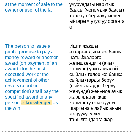
at the moment of sale to the
учурундагы нарктык
owner or user of the la
баасы (ченемдик баасы)
төлөнүп берилүү менен
ыйгарым укуктуу органга
ө
The person to issue a
Ишти жакшы
public promise to pay a
аткаргандыгы же башка
money reward or another
натыйжаларга
award (on payment of an
жетишкендиги (ачык
award ) for the best
конкурс) үчүн акчалай
executed work or the
сыйлык төлөө же башка
achievement of other
сыйлыктарды берүү
results (a public
(сыйлыктарды берүү
competition) shall pay the
жөнүндө) жөнүндө ачык
specified award to any
жарыялаган жак
person
acknowledged
as
конкурсту өткөрүүнүн
the win
шартына ылайык анын
жеңүүчүсү деп
табылгандарга жар