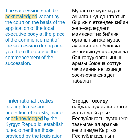
The succession shall be
Мурастык мүлк мурас
acknowledged
vacant by
ачылган күндөн тартып
the court on the basis of the
бир жыл өткөндөн кийин
application of the local
жер-жерлердеги
executive body at the place
мамлекеттик бийлик
of the commencement of
органынын же мурас
the succession during one
ачылган жер боюнча
year from the date of the
жергиликтүү өз алдынча
commencement of the
башкаруу органынын
succession.
арызы боюнча соттун
чечиминин негизинде
ээсиз-ээликсиз деп
табылат.
If international treaties
Эгерде токойду
relating to use and
пайдалануу жана коргоо
protection of forests, made
жагында Кыргыз
or
acknowledged
by the
Республикасы түзгөн же
Kyrgyz Republic, establish
тааныган эл аралык
rules, other than those
келишимде Кыргыз
provided by the legislation
Республикасынын