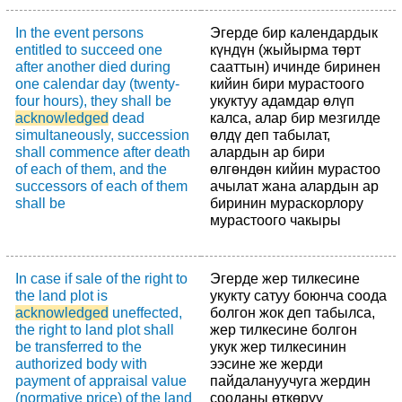
In the event persons
Эгерде бир календардык
entitled to succeed one
күндүн (жыйырма төрт
after another died during
сааттын) ичинде биринен
one calendar day (twenty-
кийин бири мурастоого
four hours), they shall be
укуктуу адамдар өлүп
acknowledged
dead
калса, алар бир мезгилде
simultaneously, succession
өлдү деп табылат,
shall commence after death
алардын ар бири
of each of them, and the
өлгөндөн кийин мурастоо
successors of each of them
ачылат жана алардын ар
shall be
биринин мураскорлору
мурастоого чакыры
In case if sale of the right to
Эгерде жер тилкесине
the land plot is
укукту сатуу боюнча соода
acknowledged
uneffected,
болгон жок деп табылса,
the right to land plot shall
жер тилкесине болгон
be transferred to the
укук жер тилкесинин
authorized body with
ээсине же жерди
payment of appraisal value
пайдалануучуга жердин
(normative price) of the land
сооданы өткөрүү