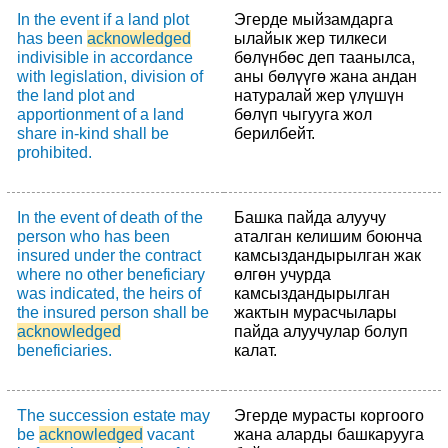
In the event if a land plot
Эгерде мыйзамдарга
has been
acknowledged
ылайык жер тилкеси
indivisible in accordance
бөлүнбөс деп таанылса,
with legislation, division of
аны бөлүүгө жана андан
the land plot and
натуралай жер үлүшүн
apportionment of a land
бөлүп чыгууга жол
share in-kind shall be
берилбейт.
prohibited.
In the event of death of the
Башка пайда алуучу
person who has been
аталган келишим боюнча
insured under the contract
камсыздандырылган жак
where no other beneficiary
өлгөн учурда
was indicated, the heirs of
камсыздандырылган
the insured person shall be
жактын мурасчылары
acknowledged
пайда алуучулар болуп
beneficiaries.
калат.
The succession estate may
Эгерде мурасты коргоого
be
acknowledged
vacant
жана аларды башкарууга