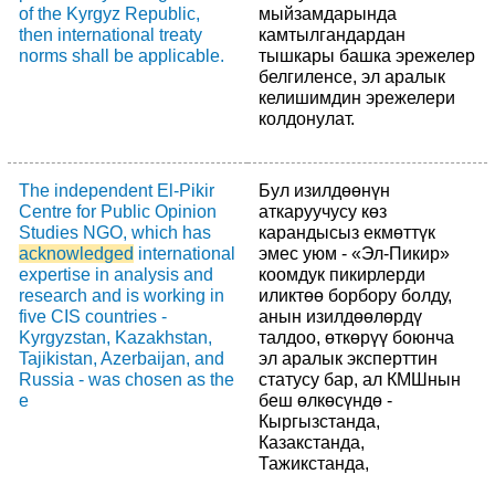
of the Kyrgyz Republic,
мыйзамдарында
then international treaty
камтылгандардан
norms shall be applicable.
тышкары башка эрежелер
белгиленсе, эл аралык
келишимдин эрежелери
колдонулат.
The independent El-Pikir
Бул изилдөөнүн
Centre for Public Opinion
аткаруучусу көз
Studies NGO, which has
карандысыз екмөттүк
acknowledged
international
эмес уюм - «Эл-Пикир»
expertise in analysis and
коомдук пикирлерди
research and is working in
иликтөө борбору болду,
five CIS countries -
анын изилдөөлөрдү
Kyrgyzstan, Kazakhstan,
талдоо, өткөрүү боюнча
Tajikistan, Azerbaijan, and
эл аралык эксперттин
Russia - was chosen as the
статусу бар, ал КМШнын
e
беш өлкөсүндө -
Кыргызстанда,
Казакстанда,
Тажикстанда,