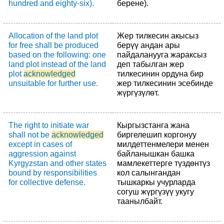
hundred and eighty-six).
берене).
Allocation of the land plot
Жер тилкесин акысыз
for free shall be produced
берүү андан ары
based on the following: one
пайдаланууга жараксыз
land plot instead of the land
деп табылган жер
plot
acknowledged
тилкесинин ордуна бир
unsuitable for further use.
жер тилкесинин эсебинде
жүргүзүлөт.
The right to initiate war
Кыргызстанга жана
shall not be
acknowledged
биргелешип коргонуу
except in cases of
милдеттенмелери менен
aggression against
байланышкан башка
Kyrgyzstan and other states
мамлекеттерге түздөнтүз
bound by responsibilities
кол салынгандан
for collective defense.
тышкаркы учурларда
согуш жүргүзүү укугу
таанылбайт.