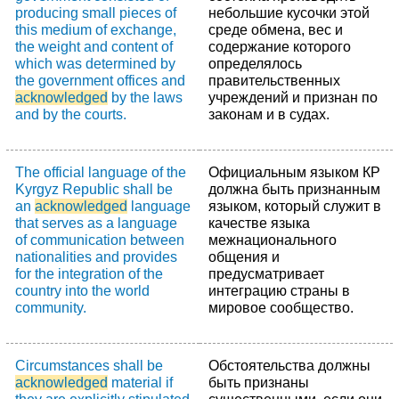
producing small pieces of
небольшие кусочки этой
this medium of exchange,
среде обмена, вес и
the weight and content of
содержание которого
which was determined by
определялось
the government offices and
правительственных
acknowledged
by the laws
учреждений и признан по
and by the courts.
законам и в судах.
The official language of the
Официальным языком КР
Kyrgyz Republic shall be
должна быть признанным
an
acknowledged
language
языком, который служит в
that serves as a language
качестве языка
of communication between
межнационального
nationalities and provides
общения и
for the integration of the
предусматривает
country into the world
интеграцию страны в
community.
мировое сообщество.
Circumstances shall be
Обстоятельства должны
acknowledged
material if
быть признаны