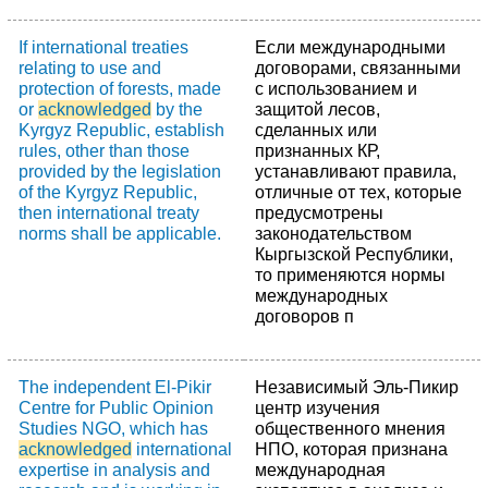
If international treaties
Если международными
relating to use and
договорами, связанными
protection of forests, made
с использованием и
or
acknowledged
by the
защитой лесов,
Kyrgyz Republic, establish
сделанных или
rules, other than those
признанных КР,
provided by the legislation
устанавливают правила,
of the Kyrgyz Republic,
отличные от тех, которые
then international treaty
предусмотрены
norms shall be applicable.
законодательством
Кыргызской Республики,
то применяются нормы
международных
договоров п
The independent El-Pikir
Независимый Эль-Пикир
Centre for Public Opinion
центр изучения
Studies NGO, which has
общественного мнения
acknowledged
international
НПО, которая признана
expertise in analysis and
международная