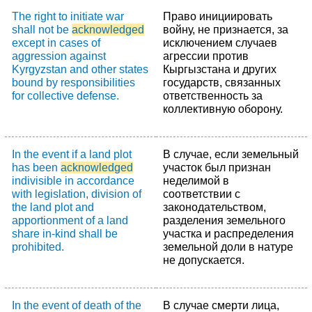
The right to initiate war
Право инициировать
shall not be
acknowledged
войну, не признается, за
except in cases of
исключением случаев
aggression against
агрессии против
Kyrgyzstan and other states
Кыргызстана и других
bound by responsibilities
государств, связанных
for collective defense.
ответственность за
коллективную оборону.
In the event if a land plot
В случае, если земельный
has been
acknowledged
участок был признан
indivisible in accordance
неделимой в
with legislation, division of
соответствии с
the land plot and
законодательством,
apportionment of a land
разделения земельного
share in-kind shall be
участка и распределения
prohibited.
земельной доли в натуре
не допускается.
In the event of death of the
В случае смерти лица,