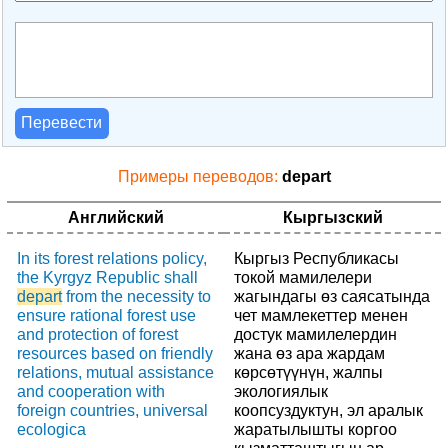
Перевести
Примеры переводов:
depart
Английский
Кыргызский
In its forest relations policy,
Кыргыз Республикасы
the Kyrgyz Republic shall
токой мамилелери
depart
from the necessity to
жагындагы өз саясатында
ensure rational forest use
чет мамлекеттер менен
and protection of forest
достук мамилелердин
resources based on friendly
жана өз ара жардам
relations, mutual assistance
көрсөтүүнүн, жалпы
and cooperation with
экологиялык
foreign countries, universal
коопсуздуктун, эл аралык
ecologica
жаратылышты коргоо