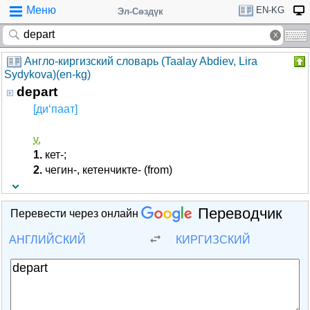
Меню
EN-KG
Эл-Сөздүк
Англо-киргизский словарь (Taalay Abdiev, Lira
Sydykova)(en-kg)
depart
[ди‘паат]
v.
1.
кет-;
2.
чегин-, кетенчикте- (from)
Переводчик
Перевести через онлайн
АНГЛИЙСКИЙ
КИРГИЗСКИЙ