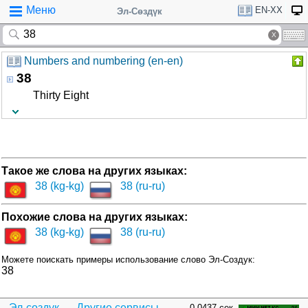
Меню
EN-XX
Эл-Сөздүк
Numbers and numbering (en-en)
38
Thirty Eight
Такое же слова на других языках:
38 (kg-kg)
38 (ru-ru)
Похожие слова на других языках:
38 (kg-kg)
38 (ru-ru)
Можете поискать примеры использование слово Эл-Создук:
38
Эл-сөздүк
Другие сервисы...
0.0437 сек.