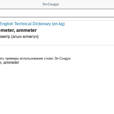
Эл-Сөздүк
English Technical Dictionary (en-kg)
meter, ammeter
метр (агын өлчө­гүч)
ать примеры использование слово Эл-Создук:
r, ammeter