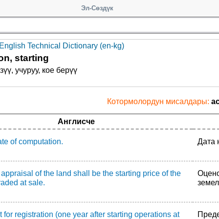
Эл-Сөздүк
English Technical Dictionary (en-kg)
on, starting
зүү, учуруу, кое берүү
Котормолордун мисалдары:
ac
Англисче
ate of computation.
Дата 
appraisal of the land shall be the starting price of the
Оцено
raded at sale.
земел
t for registration (one year after starting operations at
Преде