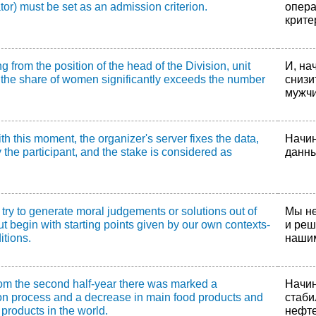
tor) must be set as an admission criterion.
опера
крите
ng from the position of the head of the Division, unit
И, на
 the share of women significantly exceeds the number
снизи
мужчи
ith this moment, the organizer's server fixes the data,
Начин
 the participant, and the stake is considered as
данны
try to generate moral judgements or solutions out of
Мы не
ut begin with starting points given by our own contexts-
и реш
itions.
нашим
rom the second half-year there was marked a
Начин
ion process and a decrease in main food products and
стаби
products in the world.
нефте