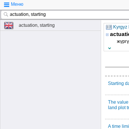
Меню
actuation, starting
Kyrgyz 
actuati
жүргү
Starting d
The value 
land plot t
A time limi