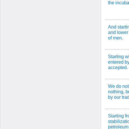
the incuba
And starti
and lower
of men.
Starting w
entered by
accepted.
We do not 
nothing, b
by our trad
Starting f
stabilizat
petroleum 