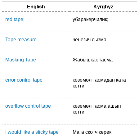
English
Kyrghyz
red tape;
убаракерчилик;
Tape measure
ченегич сызма
Masking Tape
Жабышкак тасма
error control tape
көзөмөл тасмадан ката
кетти
overflow control tape
көзөмөл тасма ашып
кетти
I would like a sticky tape
Мага скотч керек