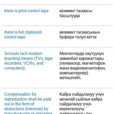
there is print control tape
көзөмөл тасмасы
басылууда
there is full clipboard
көзөмөл тасмасынын
control tape
буфери толуп кетти
Schools lack modern
Мектептерде окутуунун
teaching means (TVs, tape
заманбап каражаттары
recorders, VCRs, and
(телевизор, магнитофон
computers).
жана видеомагнитофон,
компьютерлер)
жетишпейт.
Compensation for
Кайра пайдалануу үчүн
reproduction shall be paid
акчалай сыйлык кайра
out in the form of
пайдалануу үчүн
deductions (interests) by
керектелүүчү
manufacturers or importers
жабдууларды (үн