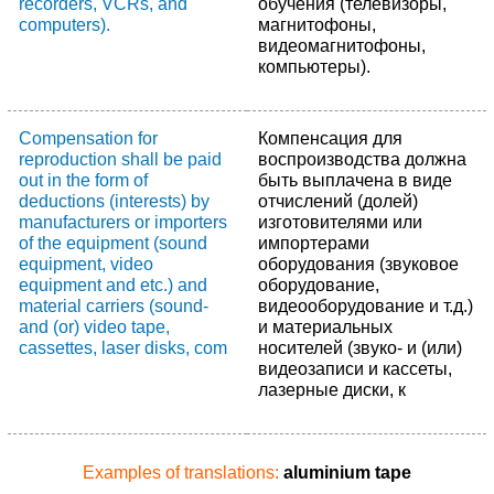
recorders, VCRs, and
обучения (телевизоры,
computers).
магнитофоны,
видеомагнитофоны,
компьютеры).
Compensation for
Компенсация для
reproduction shall be paid
воспроизводства должна
out in the form of
быть выплачена в виде
deductions (interests) by
отчислений (долей)
manufacturers or importers
изготовителями или
of the equipment (sound
импортерами
equipment, video
оборудования (звуковое
equipment and etc.) and
оборудование,
material carriers (sound-
видеооборудование и т.д.)
and (or) video tape,
и материальных
cassettes, laser disks, com
носителей (звуко- и (или)
видеозаписи и кассеты,
лазерные диски, к
Examples of translations:
aluminium tape