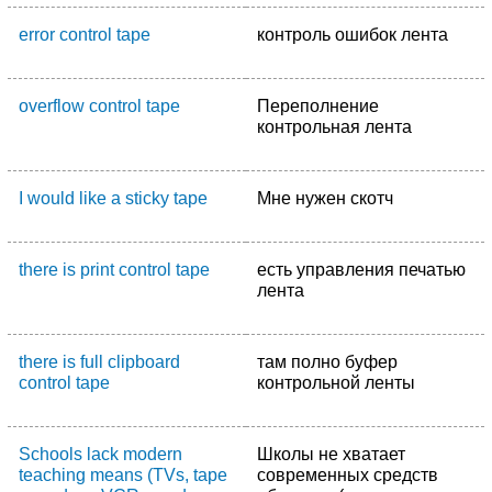
error control tape
контроль ошибок лента
overflow control tape
Переполнение
контрольная лента
I would like a sticky tape
Мне нужен скотч
there is print control tape
есть управления печатью
лента
there is full clipboard
там полно буфер
control tape
контрольной ленты
Schools lack modern
Школы не хватает
teaching means (TVs, tape
современных средств