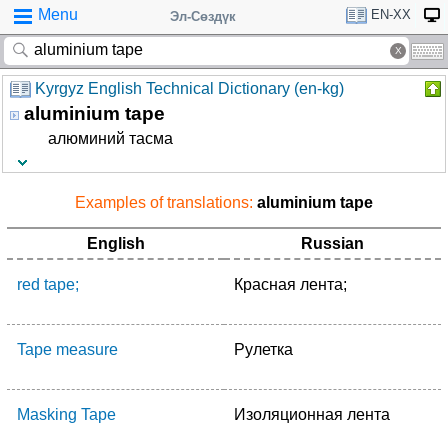
Menu
EN-XX
Эл-Сөздүк
Kyrgyz English Technical Dictionary (en-kg)
aluminium tape
алюминий тасма
Examples of translations:
aluminium tape
English
Russian
red tape;
Красная лента;
Tape measure
Рулетка
Masking Tape
Изоляционная лента